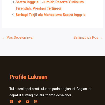
Sastra Inggris – Jumlah Peserta Yudisium
Terendah, Prestasi Tertinggi
Berbagi Takjil ala Mahasiswa Sastra Inggris
←
Pos Sebelumnya
Selanjutnya Pos
→
Profile Lulusan
Tulis deskripsi profil lulusan pada bagian ini. Bagian ini
dapat disunting melalui theme desaigner.