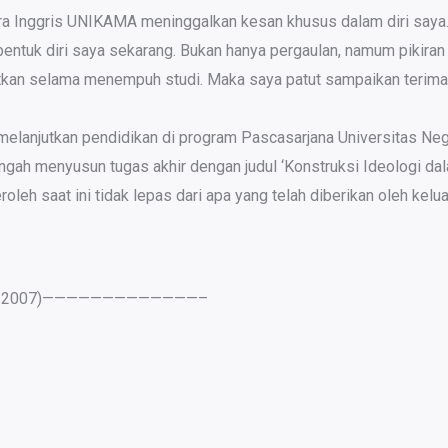
ra Inggris UNIKAMA meninggalkan kesan khusus dalam diri saya.
ntuk diri saya sekarang. Bukan hanya pergaulan, namum pikiran 
patkan selama menempuh studi. Maka saya patut sampaikan teri
 melanjutkan pendidikan di program Pascasarjana Universitas Ne
engah menyusun tugas akhir dengan judul ‘Konstruksi Ideologi da
leh saat ini tidak lepas dari apa yang telah diberikan oleh kel
. 2007)—————————————–