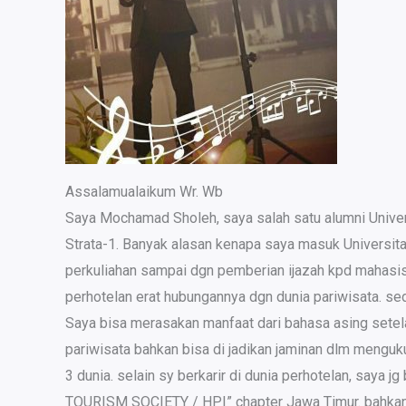
Assalamualaikum Wr. Wb
Saya Mochamad Sholeh, saya salah satu alumni Univers
Strata-1. Banyak alasan kenapa saya masuk Universitas
perkuliahan sampai dgn pemberian ijazah kpd mahasiswa
perhotelan erat hubungannya dgn dunia pariwisata. s
Saya bisa merasakan manfaat dari bahasa asing setelah
pariwisata bahkan bisa di jadikan jaminan dlm menguku
3 dunia. selain sy berkarir di dunia perhotelan, saya
TOURISM SOCIETY / HPI” chapter Jawa Timur. bahkan sa