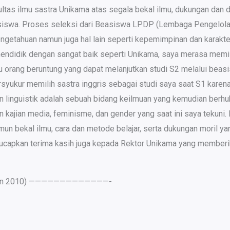
kultas ilmu sastra Unikama atas segala bekal ilmu, dukungan dan
easiswa. Proses seleksi dari Beasiswa LPDP (Lembaga Pengelol
getahuan namun juga hal lain seperti kepemimpinan dan karakter
mendidik dengan sangat baik seperti Unikama, saya merasa memil
atu orang beruntung yang dapat melanjutkan studi S2 melalui b
rsyukur memilih sastra inggris sebagai studi saya saat S1 kare
n linguistik adalah sebuah bidang keilmuan yang kemudian berhu
n kajian media, feminisme, dan gender yang saat ini saya tekun
n bekal ilmu, cara dan metode belajar, serta dukungan moril yan
ucapkan terima kasih juga kepada Rektor Unikama yang member
tan 2010) —————————————-