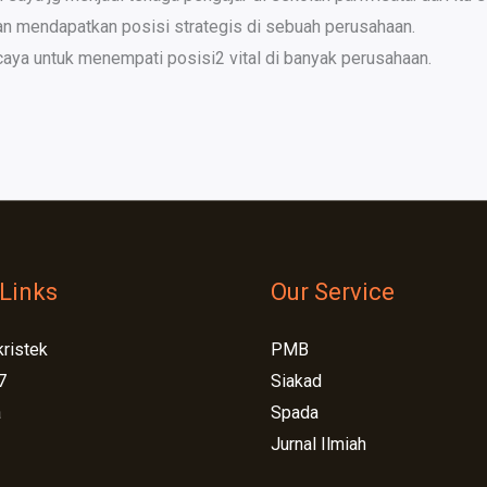
n mendapatkan posisi strategis di sebuah perusahaan.
rcaya untuk menempati posisi2 vital di banyak perusahaan.
Links
Our Service
kristek
PMB
7
Siakad
a
Spada
Jurnal Ilmiah