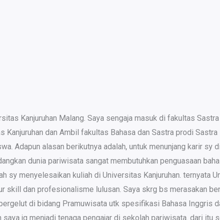
itas Kanjuruhan Malang. Saya sengaja masuk di fakultas Sastra 
 Kanjuruhan dan Ambil fakultas Bahasa dan Sastra prodi Sastra I
. Adapun alasan berikutnya adalah, untuk menunjang karir sy di 
edangkan dunia pariwisata sangat membutuhkan penguasaan bahasa
 sy menyelesaikan kuliah di Universitas Kanjuruhan. ternyata Un
r skill dan profesionalisme lulusan. Saya skrg bs merasakan bene
 jg bergelut di bidang Pramuwisata utk spesifikasi Bahasa Inggr
ya jg menjadi tenaga pengajar di sekolah pariwisata. dari itu 